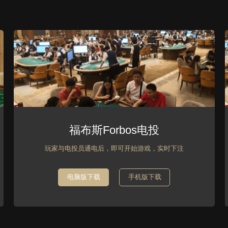
福布斯Forbos电投
玩家与电投员通电后，即可开始游戏，实时下注
电脑版下载
手机版下载