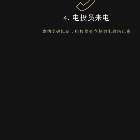
4. 电投员来电
成功出码以后，电投员会立刻致电联络玩家