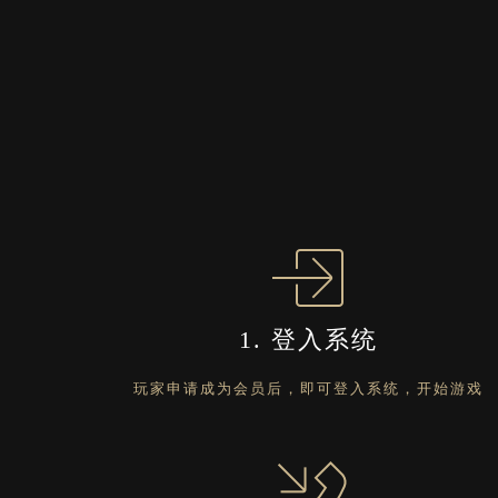
1. 登入系统
玩家申请成为会员后，即可登入系统，开始游戏