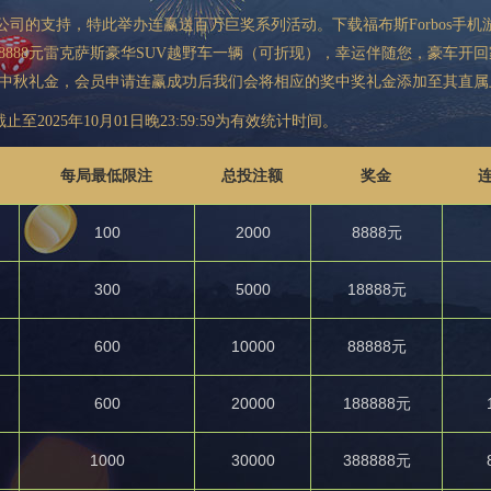
我公司的支持，特此举办连赢送百万巨奖系列活动。下载福布斯Forbos手
8888元雷克萨斯豪华SUV越野车一辆（可折现），幸运伴随您，豪车
中秋礼金，会员申请连赢成功后我们会将相应的奖中奖礼金添加至其直属
止至2025年10月01日晚23:59:59为有效统计时间。
每局最低限注
总投注额
奖金
100
2000
8888元
300
5000
18888元
600
10000
88888元
600
20000
188888元
1000
30000
388888元