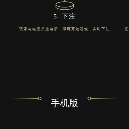
5. 下注
玩家与电投员通电后，即可开始游戏，实时下注
完
手机版