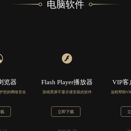
电脑软件
浏览器
Flash Player播放器
VIP
护您的网络安全
游戏黑屏不显示请安装此软件
远程帮助V
下载
立即下载