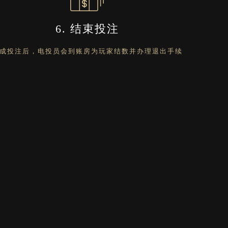
6. 结束投注
成投注后，电投员会到账房为玩家结数并办理退出手续