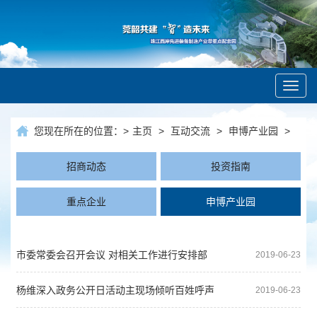
Toggl
navig
您现在所在的位置：
>
主页
>
互动交流
>
申博产业园
>
招商动态
投资指南
重点企业
申博产业园
市委常委会召开会议 对相关工作进行安排部
2019-06-23
署
杨维深入政务公开日活动主现场倾听百姓呼声
2019-06-23